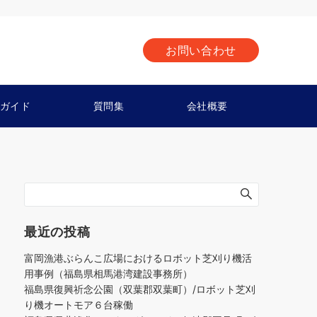
お問い合わせ
ガイド
質問集
会社概要
最近の投稿
富岡漁港ぶらんこ広場におけるロボット芝刈り機活
用事例（福島県相馬港湾建設事務所）
福島県復興祈念公園（双葉郡双葉町）/ロボット芝刈
り機オートモア６台稼働