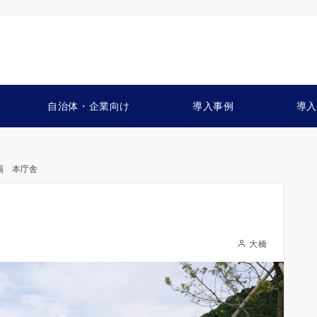
自治体・企業向け
導入事例
導入
場 本庁舎
大橋