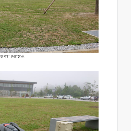
場本庁舎前芝生