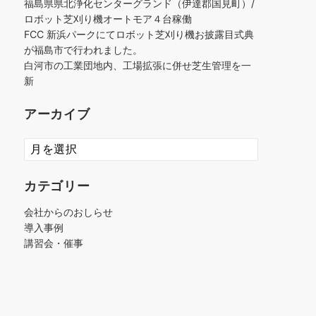
福島県県北浄化センターグランド（伊達郡国見町）/
ロボット芝刈り機オートモア４台稼働
FCC 新浜パークにてロボット芝刈り機お披露目式典
が福島市で行われました。
白河市の工業団地内、工場拡張に併せ芝生管理を一
新
アーカイブ
ア
ー
カ
カテゴリー
イ
ブ
会社からのおしらせ
導入事例
講習会・催事