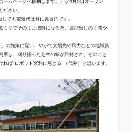
ホームページへ移動します。）が4月5日オープン
ください。
働しても電気代は月に数百円です。
数ミリでそのまま肥料になる為、運び出しの手間や
言」の施策に従い、やがて太陽光や風力などの地域資
利用し、刈り揃った芝生の緑が維持され、そのこと
ければ”ロボット冥利に尽きる”（代弁）と思います。