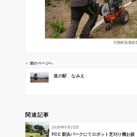
大熊町役場前
前のページへ
投
道の駅 なみえ
稿
ナ
ビ
ゲ
ー
関連記事
シ
ョ
2026年5月22日
ン
FCC 新浜パークにてロボット芝刈り機お披