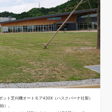
ット芝刈機オートモア430X（ハスクバーナ社製）
開始）。