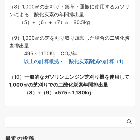
（8）1,000㎡の芝刈り・集草・運搬に使用するガソリ
ンによる二酸化炭素の年間排出量
（5）+（6）+（7）≈ 80.5kg
（9）1,000㎡の芝を刈り取り焼却した場合の二酸化炭
素排出量
495～1,100Kg CO₂/年
以上の計算根拠・二酸化炭素削減の計算（1）
（10）
一般的なガソリンエンジン芝刈り機を使用して
1,000㎡の芝刈りでの二酸化炭素
年間
排出量
（8）+（9）≈575～1,180kg
最近の投稿