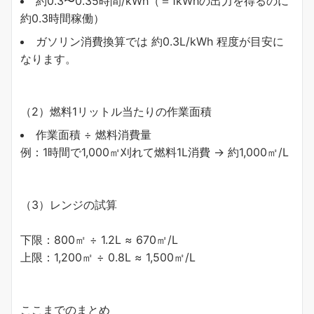
約0.3〜0.35時間/kWh（＝1kWhの出力を得るのに
約0.3時間稼働）
ガソリン消費換算では 約0.3L/kWh 程度が目安に
なります。
（2）燃料1リットル当たりの作業面積
作業面積 ÷ 燃料消費量
例：1時間で1,000㎡刈れて燃料1L消費 → 約1,000㎡/L
（3）レンジの試算
下限：800㎡ ÷ 1.2L ≈ 670㎡/L
上限：1,200㎡ ÷ 0.8L ≈ 1,500㎡/L
ここまでのまとめ