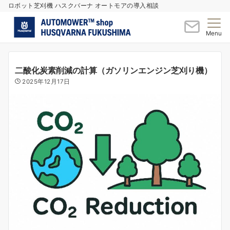
ロボット芝刈機 ハスクバーナ オートモアの導入相談
Menu
二酸化炭素削減の計算（ガソリンエンジン芝刈り機）
2025年12月17日