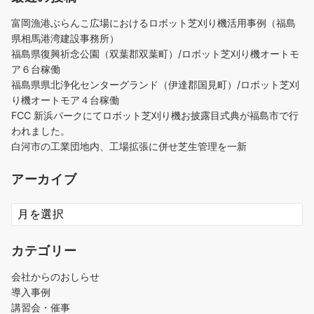
富岡漁港ぶらんこ広場におけるロボット芝刈り機活用事例（福島
県相馬港湾建設事務所）
福島県復興祈念公園（双葉郡双葉町）/ロボット芝刈り機オートモ
ア６台稼働
福島県県北浄化センターグランド（伊達郡国見町）/ロボット芝刈
り機オートモア４台稼働
FCC 新浜パークにてロボット芝刈り機お披露目式典が福島市で行
われました。
白河市の工業団地内、工場拡張に併せ芝生管理を一新
アーカイブ
ア
ー
カ
カテゴリー
イ
ブ
会社からのおしらせ
導入事例
講習会・催事