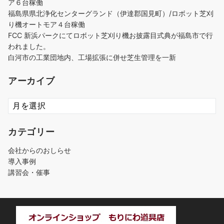
ア６台稼働
福島県県北浄化センターグランド（伊達郡国見町）/ロボット芝刈
り機オートモア４台稼働
FCC 新浜パークにてロボット芝刈り機お披露目式典が福島市で行
われました。
白河市の工業団地内、工場拡張に併せ芝生管理を一新
アーカイブ
ア
ー
カ
カテゴリー
イ
ブ
会社からのおしらせ
導入事例
講習会・催事