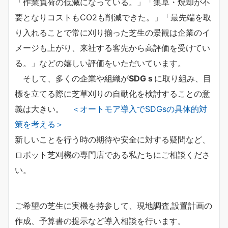
「作業負荷の低減になっている。」「集草・焼却が不
要となりコストもCO2も削減できた。」「最先端を取
り入れることで常に刈り揃った芝生の景観は企業のイ
メージも上がり、来社する客先から高評価を受けてい
る。」などの嬉しい評価をいただいています。
そして、多くの企業や組織が
SDGｓ
に取り組み、目
標を立てる際に芝草刈りの自動化を検討することの意
義は大きい。
＜オートモア導入でSDGsの具体的対
策を考える＞
新しいことを行う時の期待や安全に対する疑問など、
ロボット芝刈機の専門店である私たちにご相談くださ
い。
ご希望の芝生に実機を持参して、現地調査,設置計画の
作成、予算書の提示など導入相談を行います。