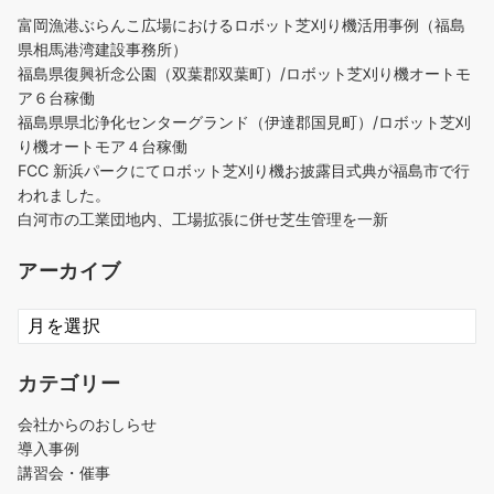
富岡漁港ぶらんこ広場におけるロボット芝刈り機活用事例（福島
県相馬港湾建設事務所）
福島県復興祈念公園（双葉郡双葉町）/ロボット芝刈り機オートモ
ア６台稼働
福島県県北浄化センターグランド（伊達郡国見町）/ロボット芝刈
り機オートモア４台稼働
FCC 新浜パークにてロボット芝刈り機お披露目式典が福島市で行
われました。
白河市の工業団地内、工場拡張に併せ芝生管理を一新
アーカイブ
ア
ー
カ
カテゴリー
イ
ブ
会社からのおしらせ
導入事例
講習会・催事