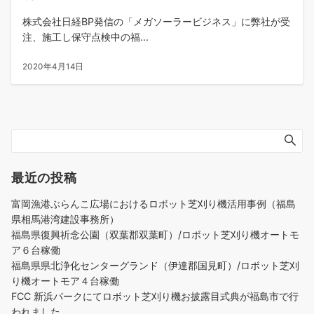
株式会社日経BP発信の「メガソーラービジネス」に弊社が受
注、施工し保守点検中の福...
2020年4月14日
最近の投稿
富岡漁港ぶらんこ広場におけるロボット芝刈り機活用事例（福島
県相馬港湾建設事務所）
福島県復興祈念公園（双葉郡双葉町）/ロボット芝刈り機オートモ
ア６台稼働
福島県県北浄化センターグランド（伊達郡国見町）/ロボット芝刈
り機オートモア４台稼働
FCC 新浜パークにてロボット芝刈り機お披露目式典が福島市で行
われました。