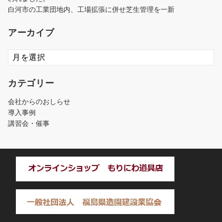
白河市の工業団地内、工場拡張に併せ芝生管理を一新
アーカイブ
ア
ー
カ
カテゴリー
イ
ブ
会社からのおしらせ
導入事例
講習会・催事