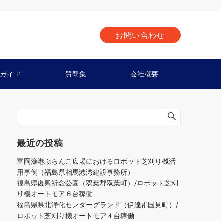
お問い合わせ
ガイド
質問集
会社概要
最近の投稿
富岡漁港ぶらんこ広場におけるロボット芝刈り機活
用事例（福島県相馬港湾建設事務所）
福島県復興祈念公園（双葉郡双葉町）/ロボット芝刈
り機オートモア６台稼働
福島県県北浄化センターグランド（伊達郡国見町）/
ロボット芝刈り機オートモア４台稼働