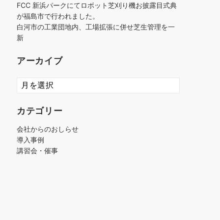
FCC 新浜パークにてロボット芝刈り機お披露目式典
が福島市で行われました。
白河市の工業団地内、工場拡張に併せ芝生管理を一
新
アーカイブ
ア
ー
カ
カテゴリー
イ
ブ
会社からのおしらせ
導入事例
講習会・催事