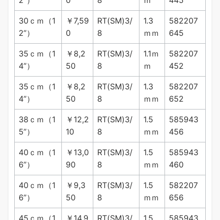
2”）
0
8
ｍ
445
30ｃｍ（1
￥7,59
RT(SM)3/
1.3
582207
2”）
0
8
ｍｍ
645
35ｃｍ（1
￥8,2
RT(SM)3/
1.1ｍ
582207
4”）
50
8
ｍ
452
35ｃｍ（1
￥8,2
RT(SM)3/
1.3
582207
4”）
50
8
ｍｍ
652
38ｃｍ（1
￥12,2
RT(SM)3/
1.5
585943
5”）
10
8
ｍｍ
456
40ｃｍ（1
￥13,0
RT(SM)3/
1.5
585943
6”）
90
8
ｍｍ
460
40ｃｍ（1
￥9,3
RT(SM)3/
1.5
582207
6”）
50
8
ｍｍ
656
45ｃｍ（1
￥14,9
RT(SM)3/
1.5
585943