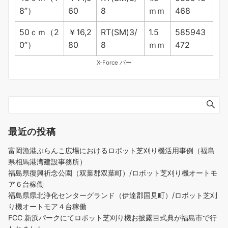
8”）
60
8
ｍｍ
468
50ｃｍ（2
￥16,2
RT(SM)3/
1.5
585943
0”）
80
8
ｍｍ
472
X-Force バー
最近の投稿
富岡漁港ぶらんこ広場におけるロボット芝刈り機活用事例（福島
県相馬港湾建設事務所）
福島県復興祈念公園（双葉郡双葉町）/ロボット芝刈り機オートモ
ア６台稼働
福島県県北浄化センターグランド（伊達郡国見町）/ロボット芝刈
り機オートモア４台稼働
FCC 新浜パークにてロボット芝刈り機お披露目式典が福島市で行