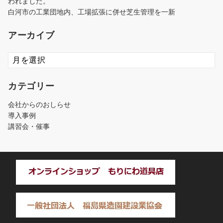
われました。
白河市の工業団地内、工場拡張に併せ芝生管理を一新
アーカイブ
ア
ー
カ
カテゴリー
イ
ブ
会社からのおしらせ
導入事例
講習会・催事