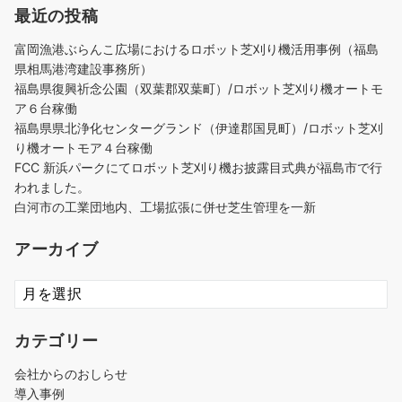
最近の投稿
富岡漁港ぶらんこ広場におけるロボット芝刈り機活用事例（福島
県相馬港湾建設事務所）
福島県復興祈念公園（双葉郡双葉町）/ロボット芝刈り機オートモ
ア６台稼働
福島県県北浄化センターグランド（伊達郡国見町）/ロボット芝刈
り機オートモア４台稼働
FCC 新浜パークにてロボット芝刈り機お披露目式典が福島市で行
われました。
白河市の工業団地内、工場拡張に併せ芝生管理を一新
アーカイブ
ア
ー
カ
カテゴリー
イ
ブ
会社からのおしらせ
導入事例