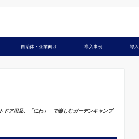
自治体・企業向け
導入事例
導入
トドア用品、「にわ」 で楽しむガーデンキャンプ