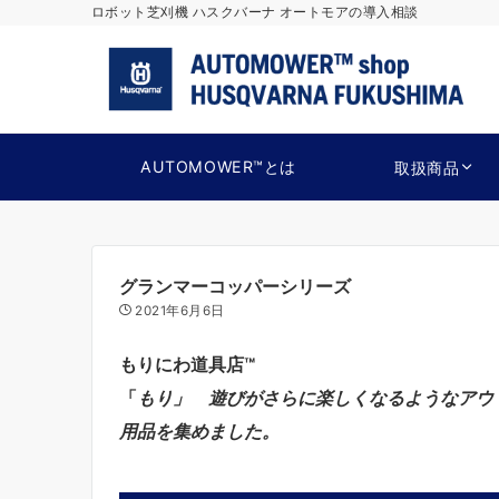
ロボット芝刈機 ハスクバーナ オートモアの導入相談
AUTOMOWER™とは
取扱商品
グランマーコッパーシリーズ
2021年6月6日
もりにわ道具店™
「
もり」
遊びがさらに楽しくなるようなアウ
用品を集めました。