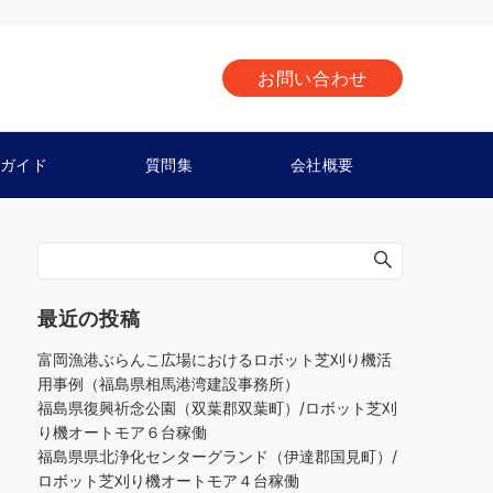
お問い合わせ
ガイド
質問集
会社概要
最近の投稿
富岡漁港ぶらんこ広場におけるロボット芝刈り機活
用事例（福島県相馬港湾建設事務所）
福島県復興祈念公園（双葉郡双葉町）/ロボット芝刈
り機オートモア６台稼働
福島県県北浄化センターグランド（伊達郡国見町）/
ロボット芝刈り機オートモア４台稼働