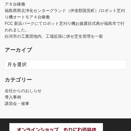
ア６台稼働
福島県県北浄化センターグランド（伊達郡国見町）/ロボット芝刈
り機オートモア４台稼働
FCC 新浜パークにてロボット芝刈り機お披露目式典が福島市で行
われました。
白河市の工業団地内、工場拡張に併せ芝生管理を一新
アーカイブ
ア
ー
カ
カテゴリー
イ
ブ
会社からのおしらせ
導入事例
講習会・催事