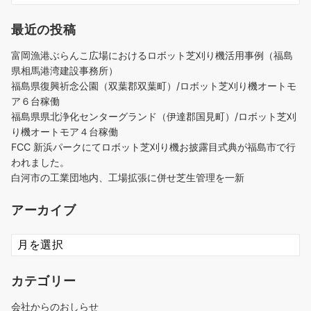
最近の投稿
富岡漁港ぶらんこ広場におけるロボット芝刈り機活用事例（福島
県相馬港湾建設事務所）
福島県復興祈念公園（双葉郡双葉町）/ロボット芝刈り機オートモ
ア６台稼働
福島県県北浄化センターグランド（伊達郡国見町）/ロボット芝刈
り機オートモア４台稼働
FCC 新浜パークにてロボット芝刈り機お披露目式典が福島市で行
われました。
白河市の工業団地内、工場拡張に併せ芝生管理を一新
アーカイブ
ア
ー
カ
カテゴリー
イ
ブ
会社からのおしらせ