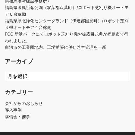
県相馬港湾建設事務所）
福島県復興祈念公園（双葉郡双葉町）/ロボット芝刈り機オートモ
ア６台稼働
福島県県北浄化センターグランド（伊達郡国見町）/ロボット芝刈
り機オートモア４台稼働
FCC 新浜パークにてロボット芝刈り機お披露目式典が福島市で行
われました。
白河市の工業団地内、工場拡張に併せ芝生管理を一新
アーカイブ
ア
ー
カ
カテゴリー
イ
ブ
会社からのおしらせ
導入事例
講習会・催事