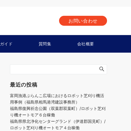
お問い合わせ
ガイド
質問集
会社概要
最近の投稿
富岡漁港ぶらんこ広場におけるロボット芝刈り機活
用事例（福島県相馬港湾建設事務所）
福島県復興祈念公園（双葉郡双葉町）/ロボット芝刈
り機オートモア６台稼働
福島県県北浄化センターグランド（伊達郡国見町）/
ロボット芝刈り機オートモア４台稼働