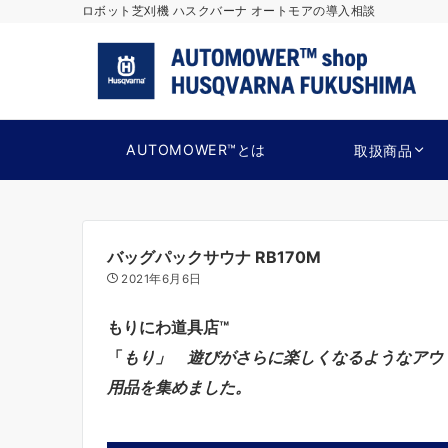
ロボット芝刈機 ハスクバーナ オートモアの導入相談
AUTOMOWER™とは
取扱商品
バッグパックサウナ RB170M
2021年6月6日
もりにわ道具店™
「
もり」
遊びがさらに楽しくなるようなアウ
用品を集めました。