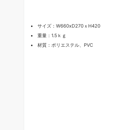
サイズ：W660xD270ｘH420
重量：1.5ｋｇ
材質：ポリエステル、PVC