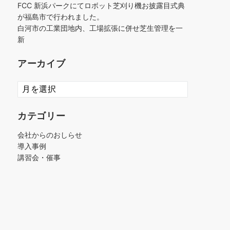
FCC 新浜パークにてロボット芝刈り機お披露目式典
が福島市で行われました。
白河市の工業団地内、工場拡張に併せ芝生管理を一
新
アーカイブ
ア
ー
カ
カテゴリー
イ
ブ
会社からのおしらせ
導入事例
講習会・催事