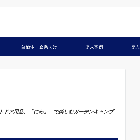
自治体・企業向け
導入事例
導入
トドア用品、「にわ」 で楽しむガーデンキャンプ