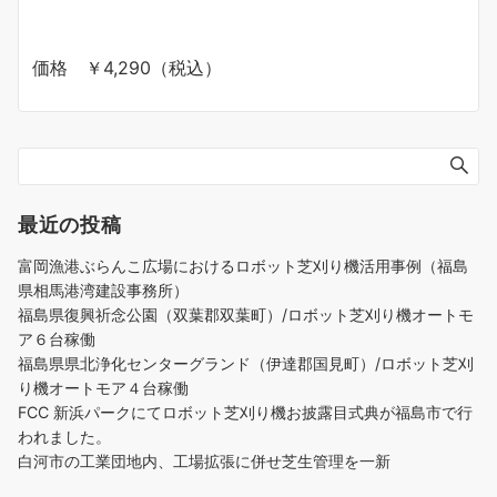
価格 ￥4,290（税込）
最近の投稿
富岡漁港ぶらんこ広場におけるロボット芝刈り機活用事例（福島
県相馬港湾建設事務所）
福島県復興祈念公園（双葉郡双葉町）/ロボット芝刈り機オートモ
ア６台稼働
福島県県北浄化センターグランド（伊達郡国見町）/ロボット芝刈
り機オートモア４台稼働
FCC 新浜パークにてロボット芝刈り機お披露目式典が福島市で行
われました。
白河市の工業団地内、工場拡張に併せ芝生管理を一新