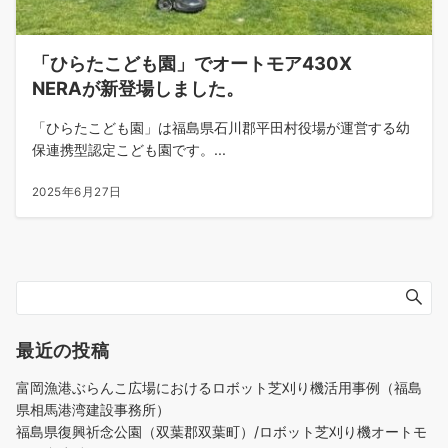
「ひらたこども園」でオートモア430X
NERAが新登場しました。
「ひらたこども園」は福島県石川郡平田村役場が運営する幼
保連携型認定こども園です。...
2025年6月27日
最近の投稿
富岡漁港ぶらんこ広場におけるロボット芝刈り機活用事例（福島
県相馬港湾建設事務所）
福島県復興祈念公園（双葉郡双葉町）/ロボット芝刈り機オートモ