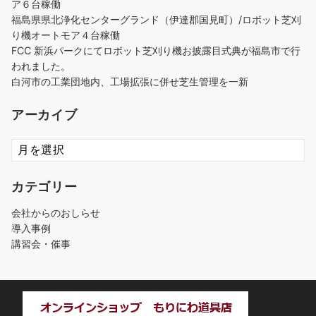
ア６台稼働
福島県県北浄化センターグランド（伊達郡国見町）/ロボット芝刈
り機オートモア４台稼働
FCC 新浜パークにてロボット芝刈り機お披露目式典が福島市で行
われました。
白河市の工業団地内、工場拡張に併せ芝生管理を一新
アーカイブ
ア
ー
カ
カテゴリー
イ
ブ
会社からのおしらせ
導入事例
講習会・催事