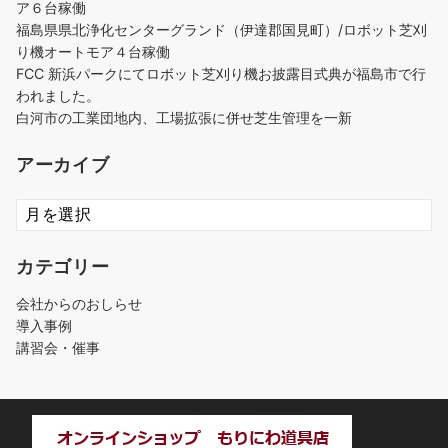
ア６台稼働
福島県県北浄化センターグランド（伊達郡国見町）/ロボット芝刈
り機オートモア４台稼働
FCC 新浜パークにてロボット芝刈り機お披露目式典が福島市で行
われました。
白河市の工業団地内、工場拡張に併せ芝生管理を一新
アーカイブ
ア
ー
カ
カテゴリー
イ
ブ
会社からのおしらせ
導入事例
講習会・催事