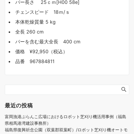
バー長さ 25ｃｍ[H00 58e]
チェンスピード 18ｍ/ｓ
本体乾燥質量 5 kg
全長 260 cm
バーを含む最大全長 400 cm
価格 ¥92,950（税込）
品番 967884811
最近の投稿
富岡漁港ぶらんこ広場におけるロボット芝刈り機活用事例（福島
県相馬港湾建設事務所）
福島県復興祈念公園（双葉郡双葉町）/ロボット芝刈り機オートモ