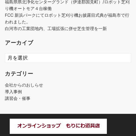
福島県県北浄化センターグランド（伊達郡国見町）/ロボット芝刈
り機オートモア４台稼働
FCC 新浜パークにてロボット芝刈り機お披露目式典が福島市で行
われました。
白河市の工業団地内、工場拡張に併せ芝生管理を一新
アーカイブ
ア
ー
カ
カテゴリー
イ
ブ
会社からのおしらせ
導入事例
講習会・催事