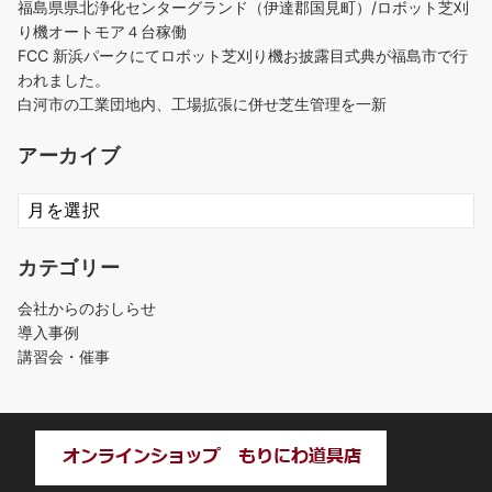
福島県県北浄化センターグランド（伊達郡国見町）/ロボット芝刈
り機オートモア４台稼働
FCC 新浜パークにてロボット芝刈り機お披露目式典が福島市で行
われました。
白河市の工業団地内、工場拡張に併せ芝生管理を一新
アーカイブ
ア
ー
カ
カテゴリー
イ
ブ
会社からのおしらせ
導入事例
講習会・催事