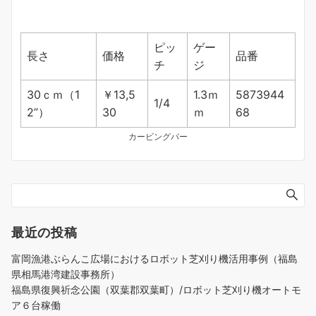
ピッ
ゲー
長さ
価格
品番
チ
ジ
30ｃｍ（1
￥13,5
1.3ｍ
5873944
1/4
2”）
30
ｍ
68
カービングバー
最近の投稿
富岡漁港ぶらんこ広場におけるロボット芝刈り機活用事例（福島
県相馬港湾建設事務所）
福島県復興祈念公園（双葉郡双葉町）/ロボット芝刈り機オートモ
ア６台稼働