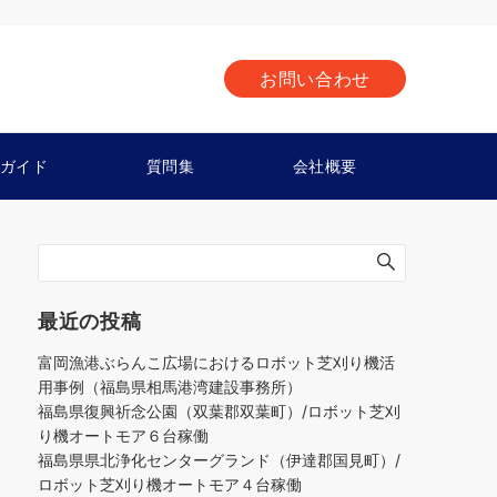
お問い合わせ
ガイド
質問集
会社概要
最近の投稿
富岡漁港ぶらんこ広場におけるロボット芝刈り機活
用事例（福島県相馬港湾建設事務所）
福島県復興祈念公園（双葉郡双葉町）/ロボット芝刈
り機オートモア６台稼働
福島県県北浄化センターグランド（伊達郡国見町）/
ロボット芝刈り機オートモア４台稼働