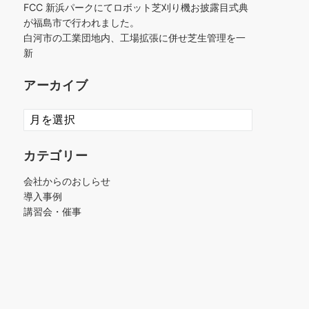
FCC 新浜パークにてロボット芝刈り機お披露目式典
が福島市で行われました。
白河市の工業団地内、工場拡張に併せ芝生管理を一
新
アーカイブ
ア
ー
カ
カテゴリー
イ
ブ
会社からのおしらせ
導入事例
講習会・催事