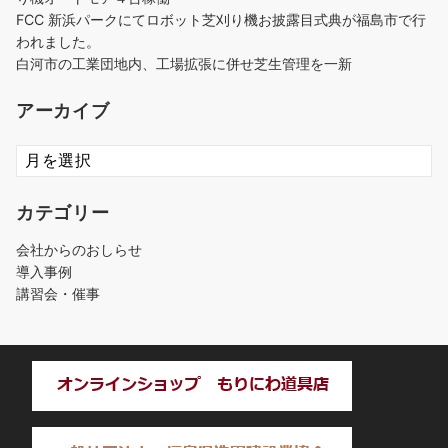
FCC 新浜パークにてロボット芝刈り機お披露目式典が福島市で行
われました。
白河市の工業団地内、工場拡張に併せ芝生管理を一新
アーカイブ
ア
ー
カ
カテゴリー
イ
ブ
会社からのおしらせ
導入事例
講習会・催事