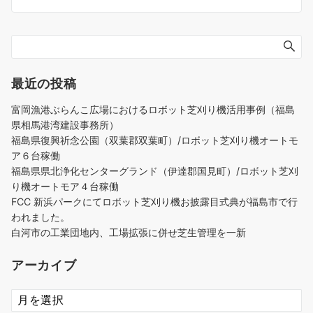
最近の投稿
富岡漁港ぶらんこ広場におけるロボット芝刈り機活用事例（福島
県相馬港湾建設事務所）
福島県復興祈念公園（双葉郡双葉町）/ロボット芝刈り機オートモ
ア６台稼働
福島県県北浄化センターグランド（伊達郡国見町）/ロボット芝刈
り機オートモア４台稼働
FCC 新浜パークにてロボット芝刈り機お披露目式典が福島市で行
われました。
白河市の工業団地内、工場拡張に併せ芝生管理を一新
アーカイブ
ア
ー