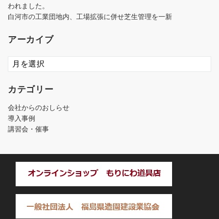
われました。
白河市の工業団地内、工場拡張に併せ芝生管理を一新
アーカイブ
ア
ー
カ
カテゴリー
イ
ブ
会社からのおしらせ
導入事例
講習会・催事