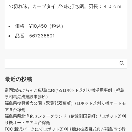
の切れ味。カーブタイプの枝打ち鋸。刃長：４０ｃｍ
価格 ¥10,450（税込）
品番 567236601
最近の投稿
富岡漁港ぶらんこ広場におけるロボット芝刈り機活用事例（福島
県相馬港湾建設事務所）
福島県復興祈念公園（双葉郡双葉町）/ロボット芝刈り機オートモ
ア６台稼働
福島県県北浄化センターグランド（伊達郡国見町）/ロボット芝刈
り機オートモア４台稼働
FCC 新浜パークにてロボット芝刈り機お披露目式典が福島市で行