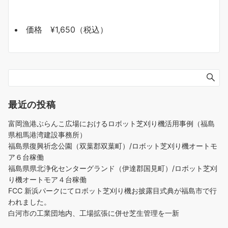
価格 ¥1,650（税込）
最近の投稿
富岡漁港ぶらんこ広場におけるロボット芝刈り機活用事例（福島
県相馬港湾建設事務所）
福島県復興祈念公園（双葉郡双葉町）/ロボット芝刈り機オートモ
ア６台稼働
福島県県北浄化センターグランド（伊達郡国見町）/ロボット芝刈
り機オートモア４台稼働
FCC 新浜パークにてロボット芝刈り機お披露目式典が福島市で行
われました。
白河市の工業団地内、工場拡張に併せ芝生管理を一新