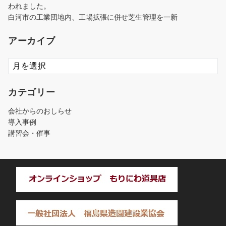
われました。
白河市の工業団地内、工場拡張に併せ芝生管理を一新
アーカイブ
ア
ー
カ
カテゴリー
イ
ブ
会社からのおしらせ
導入事例
講習会・催事