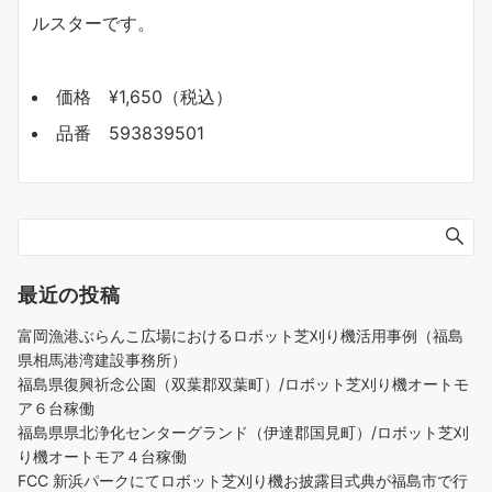
ルスターです。
価格 ¥1,650（税込）
品番 593839501
最近の投稿
富岡漁港ぶらんこ広場におけるロボット芝刈り機活用事例（福島
県相馬港湾建設事務所）
福島県復興祈念公園（双葉郡双葉町）/ロボット芝刈り機オートモ
ア６台稼働
福島県県北浄化センターグランド（伊達郡国見町）/ロボット芝刈
り機オートモア４台稼働
FCC 新浜パークにてロボット芝刈り機お披露目式典が福島市で行