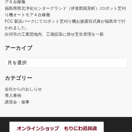
ア６台稼働
福島県県北浄化センターグランド（伊達郡国見町）/ロボット芝刈
り機オートモア４台稼働
FCC 新浜パークにてロボット芝刈り機お披露目式典が福島市で行
われました。
白河市の工業団地内、工場拡張に併せ芝生管理を一新
アーカイブ
ア
ー
カ
カテゴリー
イ
ブ
会社からのおしらせ
導入事例
講習会・催事