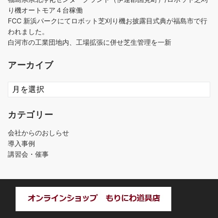
り機オートモア４台稼働
FCC 新浜パークにてロボット芝刈り機お披露目式典が福島市で行
われました。
白河市の工業団地内、工場拡張に併せ芝生管理を一新
アーカイブ
ア
ー
カ
カテゴリー
イ
ブ
会社からのおしらせ
導入事例
講習会・催事