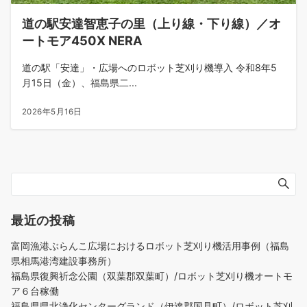
道の駅安達智恵子の里（上り線・下り線）／オ
ートモア450X NERA
道の駅「安達」・広場へのロボット芝刈り機導入 令和8年5
月15日（金）、福島県二...
2026年5月16日
最近の投稿
富岡漁港ぶらんこ広場におけるロボット芝刈り機活用事例（福島
県相馬港湾建設事務所）
福島県復興祈念公園（双葉郡双葉町）/ロボット芝刈り機オートモ
ア６台稼働
福島県県北浄化センターグランド（伊達郡国見町）/ロボット芝刈