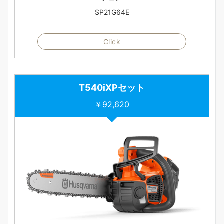
SP21G64E
Click
T540iXP
セット
￥92,620