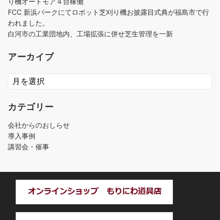
り機オートモア４台稼働
FCC 新浜パークにてロボット芝刈り機お披露目式典が福島市で行
われました。
白河市の工業団地内、工場拡張に併せ芝生管理を一新
アーカイブ
ア
ー
カ
カテゴリー
イ
ブ
会社からのおしらせ
導入事例
講習会・催事