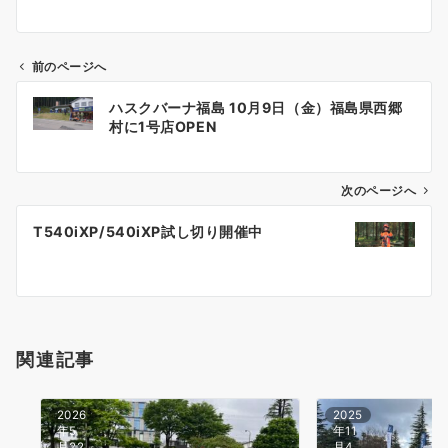
前のページへ
投
ハスクバーナ福島 10月9日（金）福島県西郷
稿
村に1号店OPEN
ナ
ビ
ゲ
次のページへ
ー
T540iXP/540iXP試し切り開催中
シ
ョ
ン
関連記事
2026
2025
年5
年11
月22
月4