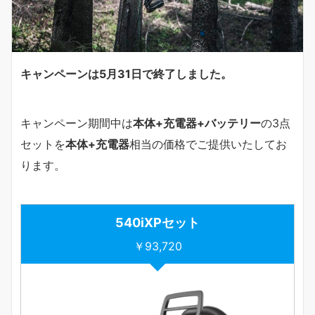
キャンペーンは5月31日で終了しました。
キャンペーン期間中は
本体+充電器+バッテリー
の3点
セットを
本体+充電器
相当の価格でご提供いたしてお
ります。
540iXP
セット
￥93,720