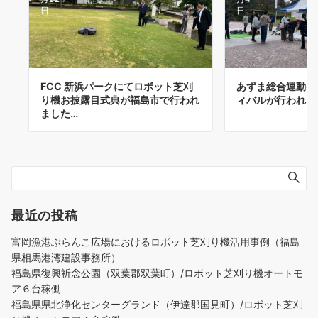
日
日
FCC 新浜パークにてロボット芝刈
あずま総合運動公
り機お披露目式典が福島市で行われ
ィバルが行われま
ました…
最近の投稿
富岡漁港ぶらんこ広場におけるロボット芝刈り機活用事例（福島
県相馬港湾建設事務所）
福島県復興祈念公園（双葉郡双葉町）/ロボット芝刈り機オートモ
ア６台稼働
福島県県北浄化センターグランド（伊達郡国見町）/ロボット芝刈