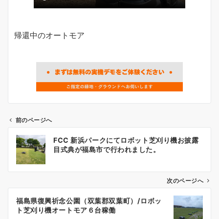
帰還中のオートモア
前のページへ
投
FCC 新浜パークにてロボット芝刈り機お披露
稿
目式典が福島市で行われました。
ナ
ビ
ゲ
次のページへ
ー
福島県復興祈念公園（双葉郡双葉町）/ロボッ
シ
ト芝刈り機オートモア６台稼働
ョ