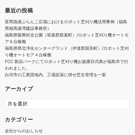
最近の投稿
富岡漁港ぶらんこ広場におけるロボット芝刈り機活用事例（福島
県相馬港湾建設事務所）
福島県復興祈念公園（双葉郡双葉町）/ロボット芝刈り機オートモ
ア６台稼働
福島県県北浄化センターグランド（伊達郡国見町）/ロボット芝刈
り機オートモア４台稼働
FCC 新浜パークにてロボット芝刈り機お披露目式典が福島市で行
われました。
白河市の工業団地内、工場拡張に併せ芝生管理を一新
アーカイブ
ア
ー
カ
カテゴリー
イ
ブ
会社からのおしらせ