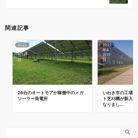
ン
関連記事
2020
2022
年4
年4
月14
月12
日
日
26台のオートモアが稼働中のメガ
いわき市の工場庭
ソーラー発電所
ト芝刈機が新入社
なりまし…