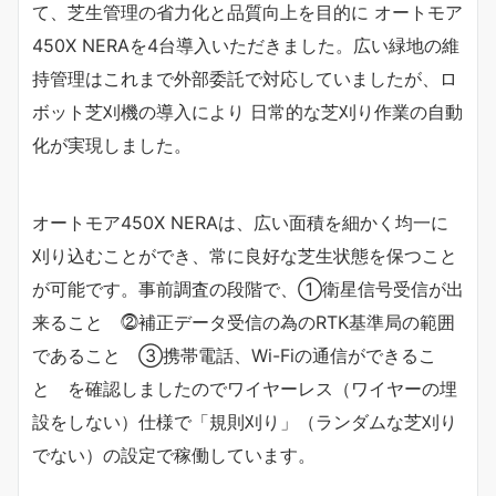
て、芝生管理の省力化と品質向上を目的に オートモア
450X NERAを4台導入いただきました。広い緑地の維
持管理はこれまで外部委託で対応していましたが、ロ
ボット芝刈機の導入により 日常的な芝刈り作業の自動
化が実現しました。
オートモア450X NERAは、広い面積を細かく均一に
刈り込むことができ、常に良好な芝生状態を保つこと
が可能です。事前調査の段階で、①衛星信号受信が出
来ること ⓶補正データ受信の為のRTK基準局の範囲
であること ③携帯電話、Wi-Fiの通信ができるこ
と を確認しましたのでワイヤーレス（ワイヤーの埋
設をしない）仕様で「規則刈り」（ランダムな芝刈り
でない）の設定で稼働しています。