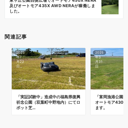
東ヶ丘公園西側広場でオートモア450X NERA
シ
及びオートモア435X AWD NERAが稼働しま
ョ
した。
ン
関連記事
2025
2025
年7
年3
月22
月31
日
日
「実証試験中」造成中の福島県復興
「富岡漁港公園」
祈念公園（双葉町中野地内）にてロ
オートモア430
ボット芝…
ます。