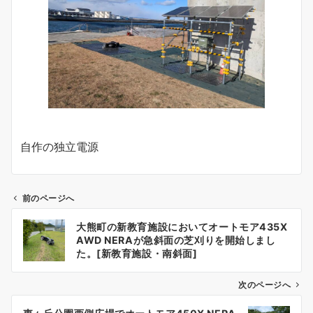
自作の独立電源
前のページへ
投
大熊町の新教育施設においてオートモア435X
稿
AWD NERAが急斜面の芝刈りを開始しまし
ナ
た。[新教育施設・南斜面]
ビ
ゲ
次のページへ
ー