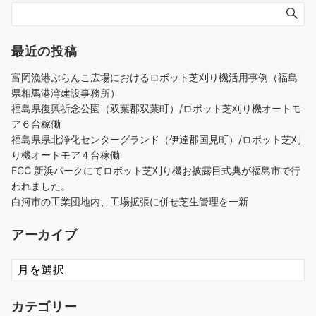
最近の投稿
富岡漁港ぶらんこ広場におけるロボット芝刈り機活用事例（福島
県相馬港湾建設事務所）
福島県復興祈念公園（双葉郡双葉町）/ロボット芝刈り機オートモ
ア６台稼働
福島県県北浄化センターグランド（伊達郡国見町）/ロボット芝刈
り機オートモア４台稼働
FCC 新浜パークにてロボット芝刈り機お披露目式典が福島市で行
われました。
白河市の工業団地内、工場拡張に併せ芝生管理を一新
アーカイブ
ア
ー
カ
カテゴリー
イ