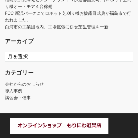
り機オートモア４台稼働
FCC 新浜パークにてロボット芝刈り機お披露目式典が福島市で行
われました。
白河市の工業団地内、工場拡張に併せ芝生管理を一新
アーカイブ
ア
ー
カ
カテゴリー
イ
ブ
会社からのおしらせ
導入事例
講習会・催事