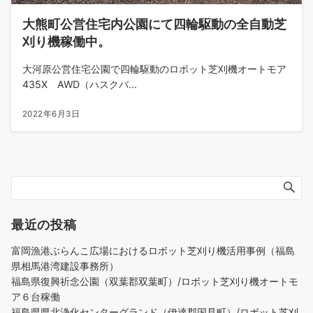
大熊町公営住宅内公園にて四輪駆動の全自動芝
刈り機稼働中。
大河原公営住宅公園で四輪駆動のロボット芝刈機オートモア
435X AWD（ハスクバ...
2022年6月3日
最近の投稿
富岡漁港ぶらんこ広場におけるロボット芝刈り機活用事例（福島
県相馬港湾建設事務所）
福島県復興祈念公園（双葉郡双葉町）/ロボット芝刈り機オートモ
ア６台稼働
福島県県北浄化センターグランド（伊達郡国見町）/ロボット芝刈