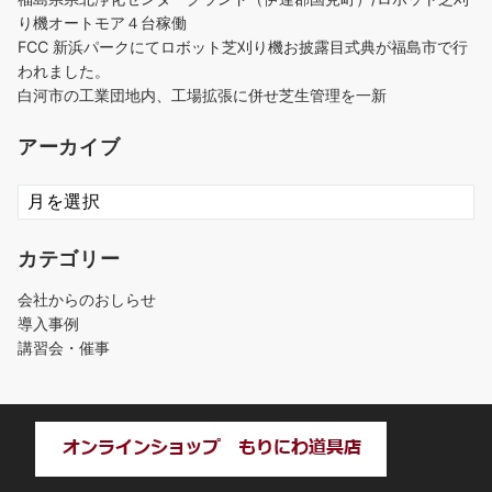
り機オートモア４台稼働
FCC 新浜パークにてロボット芝刈り機お披露目式典が福島市で行
われました。
白河市の工業団地内、工場拡張に併せ芝生管理を一新
アーカイブ
ア
ー
カ
カテゴリー
イ
ブ
会社からのおしらせ
導入事例
講習会・催事