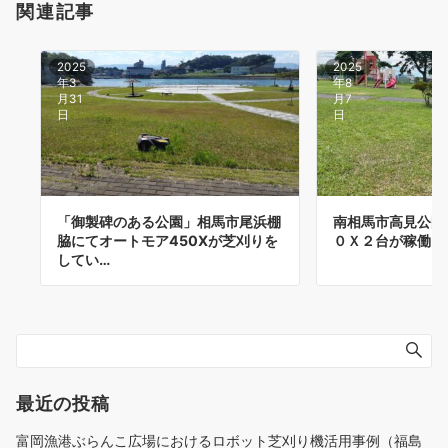
関連記事
2025
2025
年3
年8
月31
月7
日
日
「御製碑のある公園」相馬市尾浜棚
南相馬市高見公園
脇にてオートモア450Xが芝刈りを
０Ｘ２台が稼働し
してい…
最近の投稿
富岡漁港ぶらんこ広場におけるロボット芝刈り機活用事例（福島