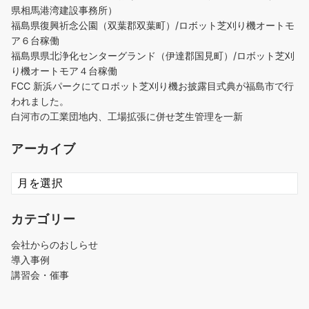
県相馬港湾建設事務所）
福島県復興祈念公園（双葉郡双葉町）/ロボット芝刈り機オートモ
ア６台稼働
福島県県北浄化センターグランド（伊達郡国見町）/ロボット芝刈
り機オートモア４台稼働
FCC 新浜パークにてロボット芝刈り機お披露目式典が福島市で行
われました。
白河市の工業団地内、工場拡張に併せ芝生管理を一新
アーカイブ
ア
ー
カ
カテゴリー
イ
ブ
会社からのおしらせ
導入事例
講習会・催事