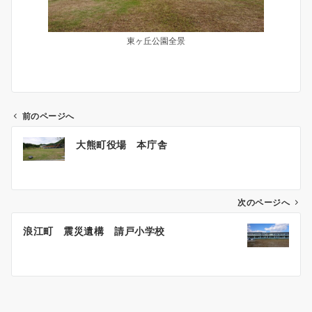
東ヶ丘公園全景
前のページへ
投
大熊町役場 本庁舎
稿
ナ
ビ
ゲ
次のページへ
ー
浪江町 震災遺構 請戸小学校
シ
ョ
ン