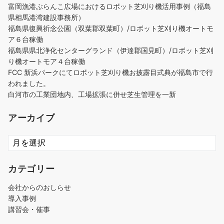
富岡漁港ぶらんこ広場におけるロボット芝刈り機活用事例（福島
県相馬港湾建設事務所）
福島県復興祈念公園（双葉郡双葉町）/ロボット芝刈り機オートモ
ア６台稼働
福島県県北浄化センターグランド（伊達郡国見町）/ロボット芝刈
り機オートモア４台稼働
FCC 新浜パークにてロボット芝刈り機お披露目式典が福島市で行
われました。
白河市の工業団地内、工場拡張に併せ芝生管理を一新
アーカイブ
ア
ー
カ
カテゴリー
イ
ブ
会社からのおしらせ
導入事例
講習会・催事